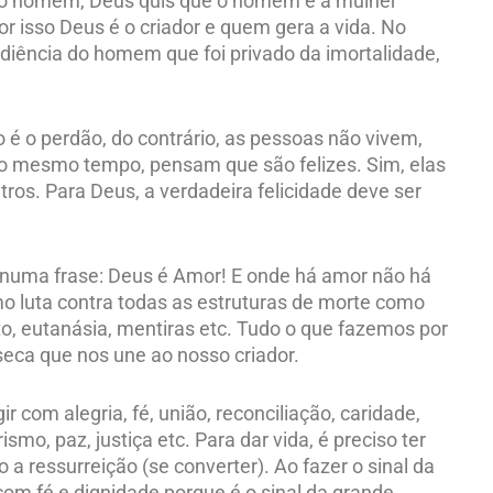
i o homem, Deus quis que o homem e a mulher
or isso Deus é o criador e quem gera a vida. No
diência do homem que foi privado da imortalidade,
 é o perdão, do contrário, as pessoas não vivem,
ao mesmo tempo, pensam que são felizes. Sim, elas
utros. Para Deus, a verdadeira felicidade deve ser
a numa frase: Deus é Amor! E onde há amor não há
smo luta contra todas as estruturas de morte como
rto, eutanásia, mentiras etc. Tudo o que fazemos por
seca que nos une ao nosso criador.
 com alegria, fé, união, reconciliação, caridade,
mo, paz, justiça etc. Para dar vida, é preciso ter
o a ressurreição (se converter). Ao fazer o sinal da
om fé e dignidade porque é o sinal da grande