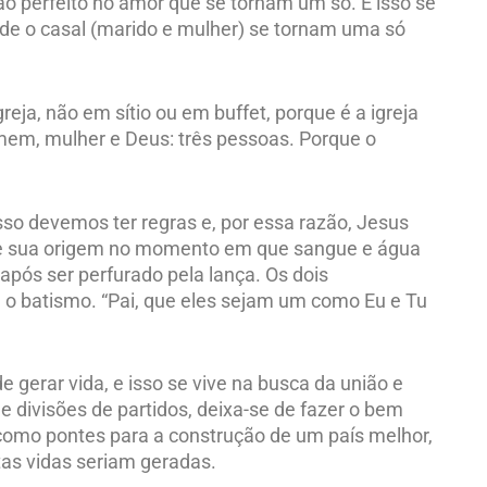
ão perfeito no amor que se tornam um só. E isso se
de o casal (marido e mulher) se tornam uma só
greja, não em sítio ou em buffet, porque é a igreja
omem, mulher e Deus: três pessoas. Porque o
isso devemos ter regras e, por essa razão, Jesus
 teve sua origem no momento em que sangue e água
 após ser perfurado pela lança. Os dois
 o batismo. “Pai, que eles sejam um como Eu e Tu
gerar vida, e isso se vive na busca da união e
 de divisões de partidos, deixa-se de fazer o bem
como pontes para a construção de um país melhor,
tas vidas seriam geradas.