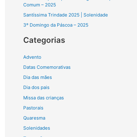
r
Comum – 2025
p
Santíssima Trindade 2025 | Solenidade
o
3º Domingo da Páscoa – 2025
r
Categorias
:
Advento
Datas Comemorativas
Dia das mães
Dia dos pais
Missa das crianças
Pastorais
Quaresma
Solenidades