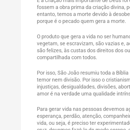
E a criação mais importante de Deus fo
fossem a obra prima da criação divina, p
entanto, temos a morte devido à desobe
porque é o pecado quem gera a morte.
O produto que gera a vida no ser humano
vegetam, se escravizam, são vazias e, 
são felizes, às custas dos direitos dos o
compartilhada com todos.
Por isso, São João resumiu toda a Bíbli
temor nem divisão. Por isso o cristiani
injustiças, desigualdades, divisões, abo
amor é na verdade uma qualidade intrín
Para gerar vida nas pessoas devemos agir
esperança, perdão, atenção, companheiris
vida, ou seja, é preciso ter experimentad
cruz, devemos fazê-lo de modo sereno, c