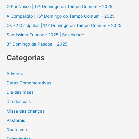
O Pai Nosso | 17º Domingo do Tempo Comum – 2025
u
A Compaixão | 15º Domingo do Tempo Comum – 2025
i
s
Os 72 Discípulos | 14º Domingo do Tempo Comum – 2025
a
Santíssima Trindade 2025 | Solenidade
r
3º Domingo da Páscoa – 2025
p
Categorias
o
r
Advento
:
Datas Comemorativas
Dia das mães
Dia dos pais
Missa das crianças
Pastorais
Quaresma