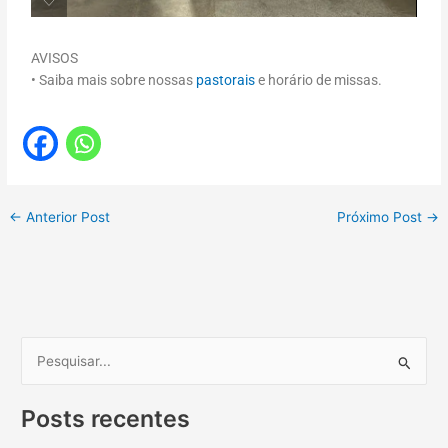
AVISOS
• Saiba mais sobre nossas
pastorais
e horário de missas.
←
Anterior Post
Próximo Post
→
P
e
Posts recentes
s
q