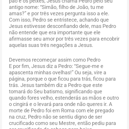
pão e os peixes, Jesus chama Pedro pelo seu
antigo nome: “Simão, filho de João, tu me
amas?” e por três vezes pergunta isso a ele.
Com isso, Pedro se entristece, achando que
Jesus estivesse desconfiando dele, mas Pedro
não entende que era importante que ele
afirmasse seu amor por três vezes para encobrir
aquelas suas três negações a Jesus.
Devemos recomeçar assim como Pedro
E por fim, Jesus diz a Pedro: “Segue-me e
apascenta minhas ovelhas!” Ou seja, vire a
página, porque o que ficou para trás, ficou para
trás. Jesus também diz a Pedro que este
tomará do Seu batismo, significando que
quando fores velho, estenderás as mãos e outro
o cingirá e o levará para onde não queres ir. A
morte de Pedro foi em Roma com ele pregado
na cruz, Pedro não se sentiu digno de ser
crucificado como seu Mestre, então pediu para